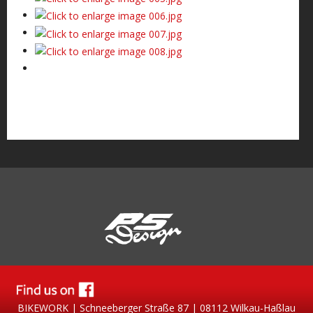
BIKEWORK | Schneeberger Straße 87 | 08112 Wilkau-Haßlau